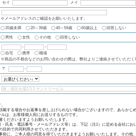
セイ
メイ
※メールアドレスのご確認をお願いいたします。
20歳未満
20～39歳
40～59歳
60歳以上
回答しない
男性
女性
その他
回答しない
-
-
自宅
携帯
職場
※商品の不都合などのお問い合わせの際は、弊社よりご連絡させていただく
〒
-
す。
頂戴する場合やお返事を差し上げられない場合がございますので、あらかじ
ールは、お客様個人宛にお送りするものです。
慮くださいますようお願いいたします。
所・氏名・電話番号・メールアドレス等）は、下記（注1）に定める会社にお
の目的で共同利用させていただきます。
事前に、ご本人様の同意を得ていただきますようお願いいたします。その他