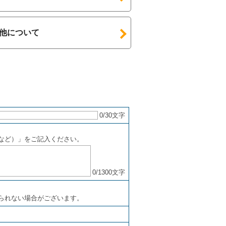
他について
0
/30文字
など）」をご記入ください。
0
/1300文字
られない場合がございます。