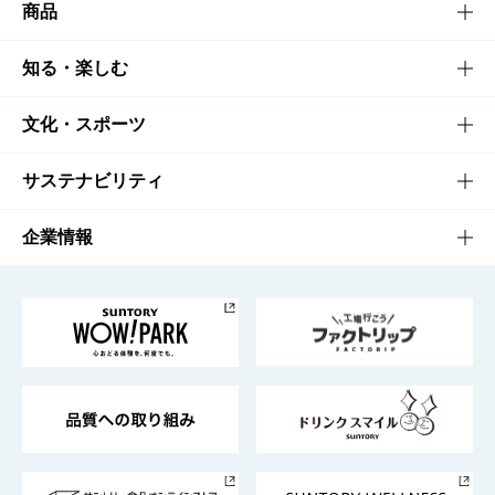
商品
商品TOP
知る・楽しむ
商品一覧
知る・楽しむTOP
文化・スポーツ
商品発売情報
キャンペーン
文化・スポーツTOP
サステナビリティ
栄養成分一覧
工場見学
サントリーホール
サステナビリティTOP
企業情報
お料理・お酒レシピ
サントリー美術館
トップメッセージ
企業情報TOP
地域情報
サントリーサンバーズ大阪
サントリーが考えるサステナビリティ経営
企業概要
東京サントリーサンゴリアス
ESG情報ポータル
グループ企業一覧
サントリースポーツ
サステナビリティストーリーズ
事業所一覧