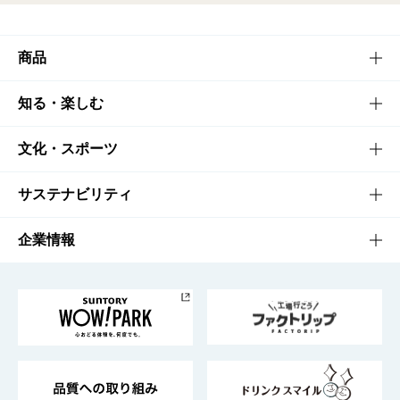
商品
商品TOP
知る・楽しむ
商品一覧
知る・楽しむTOP
文化・スポーツ
商品発売情報
キャンペーン
文化・スポーツTOP
サステナビリティ
栄養成分一覧
工場見学
サントリーホール
サステナビリティTOP
企業情報
お料理・お酒レシピ
サントリー美術館
トップメッセージ
企業情報TOP
地域情報
サントリーサンバーズ大阪
サントリーが考えるサステナビリティ経営
企業概要
東京サントリーサンゴリアス
ESG情報ポータル
グループ企業一覧