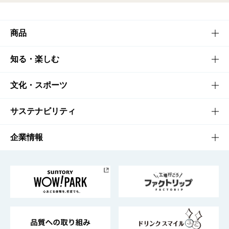
商品
商品TOP
知る・楽しむ
商品一覧
知る・楽しむTOP
文化・スポーツ
商品発売情報
キャンペーン
文化・スポーツTOP
サステナビリティ
栄養成分一覧
工場見学
サントリーホール
サステナビリティTOP
企業情報
お料理・お酒レシピ
サントリー美術館
トップメッセージ
企業情報TOP
地域情報
サントリーサンバーズ大阪
サントリーが考えるサステナビリティ経営
企業概要
東京サントリーサンゴリアス
ESG情報ポータル
グループ企業一覧