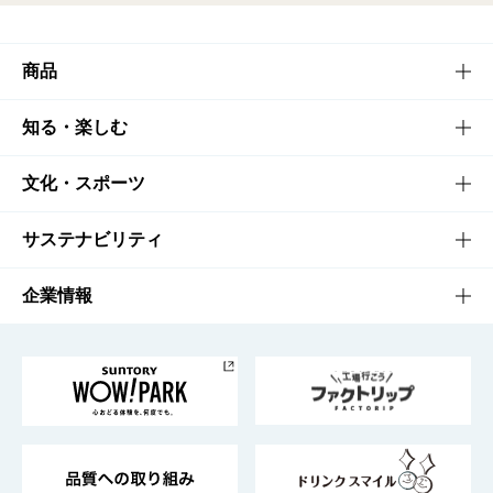
商品
商品TOP
知る・楽しむ
商品一覧
知る・楽しむTOP
文化・スポーツ
商品発売情報
キャンペーン
文化・スポーツTOP
サステナビリティ
栄養成分一覧
工場見学
サントリーホール
サステナビリティTOP
企業情報
お料理・お酒レシピ
サントリー美術館
トップメッセージ
企業情報TOP
地域情報
サントリーサンバーズ大阪
サントリーが考えるサステナビリティ経営
企業概要
東京サントリーサンゴリアス
ESG情報ポータル
グループ企業一覧