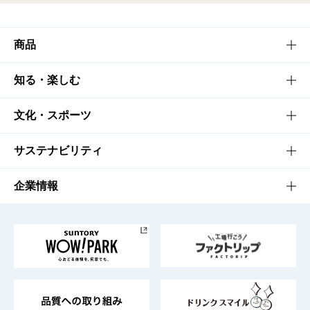
商品
商品TOP
知る・楽しむ
商品一覧
知る・楽しむTOP
文化・スポーツ
商品発売情報
キャンペーン
文化・スポーツTOP
サステナビリティ
栄養成分一覧
工場見学
サントリーホール
サステナビリティTOP
企業情報
お料理・お酒レシピ
サントリー美術館
トップメッセージ
企業情報TOP
地域情報
サントリーサンバーズ大阪
サントリーが考えるサステナビリティ経営
企業概要
東京サントリーサンゴリアス
ESG情報ポータル
グループ企業一覧