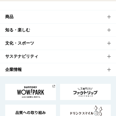
商品
商品TOP
知る・楽しむ
商品一覧
知る・楽しむTOP
文化・スポーツ
商品発売情報
キャンペーン
文化・スポーツTOP
サステナビリティ
栄養成分一覧
工場見学
サントリーホール
サステナビリティTOP
企業情報
お料理・お酒レシピ
サントリー美術館
トップメッセージ
企業情報TOP
地域情報
サントリーサンバーズ大阪
サントリーが考えるサステナビリティ経営
企業概要
東京サントリーサンゴリアス
ESG情報ポータル
グループ企業一覧