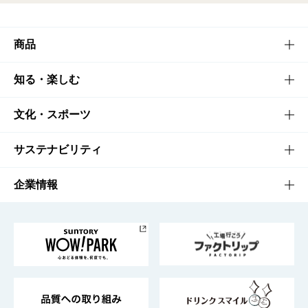
商品
商品TOP
知る・楽しむ
商品一覧
知る・楽しむTOP
文化・スポーツ
商品発売情報
キャンペーン
文化・スポーツTOP
サステナビリティ
栄養成分一覧
工場見学
サントリーホール
サステナビリティTOP
企業情報
お料理・お酒レシピ
サントリー美術館
トップメッセージ
企業情報TOP
地域情報
サントリーサンバーズ大阪
サントリーが考えるサステナビリティ経営
企業概要
東京サントリーサンゴリアス
ESG情報ポータル
グループ企業一覧