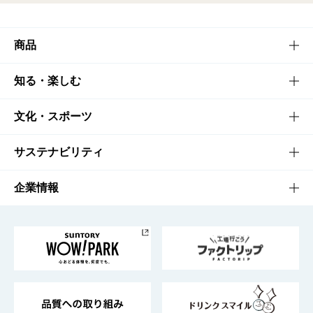
商品
商品TOP
知る・楽しむ
商品一覧
知る・楽しむTOP
文化・スポーツ
商品発売情報
キャンペーン
文化・スポーツTOP
サステナビリティ
栄養成分一覧
工場見学
サントリーホール
サステナビリティTOP
企業情報
お料理・お酒レシピ
サントリー美術館
トップメッセージ
企業情報TOP
地域情報
サントリーサンバーズ大阪
サントリーが考えるサステナビリティ経営
企業概要
東京サントリーサンゴリアス
ESG情報ポータル
グループ企業一覧