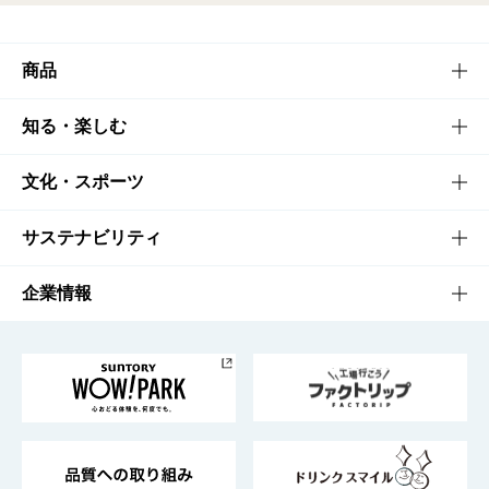
商品
商品TOP
知る・楽しむ
商品一覧
知る・楽しむTOP
文化・スポーツ
商品発売情報
キャンペーン
文化・スポーツTOP
サステナビリティ
栄養成分一覧
工場見学
サントリーホール
サステナビリティTOP
企業情報
お料理・お酒レシピ
サントリー美術館
トップメッセージ
企業情報TOP
地域情報
サントリーサンバーズ大阪
サントリーが考えるサステナビリティ経営
企業概要
東京サントリーサンゴリアス
ESG情報ポータル
グループ企業一覧