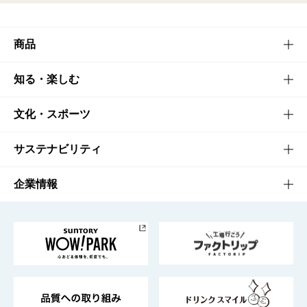
商品
商品TOP
知る・楽しむ
商品一覧
知る・楽しむTOP
文化・スポーツ
商品発売情報
キャンペーン
文化・スポーツTOP
サステナビリティ
栄養成分一覧
工場見学
サントリーホール
サステナビリティTOP
企業情報
お料理・お酒レシピ
サントリー美術館
トップメッセージ
企業情報TOP
地域情報
サントリーサンバーズ大阪
サントリーが考えるサステナビリティ経営
企業概要
東京サントリーサンゴリアス
ESG情報ポータル
グループ企業一覧