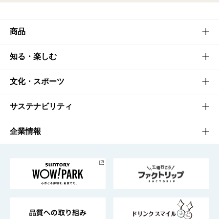
商品
商品TOP
知る・楽しむ
商品一覧
知る・楽しむTOP
文化・スポーツ
商品発売情報
キャンペーン
文化・スポーツTOP
サステナビリティ
栄養成分一覧
工場見学
サントリーホール
サステナビリティTOP
企業情報
お料理・お酒レシピ
サントリー美術館
トップメッセージ
企業情報TOP
地域情報
サントリーサンバーズ大阪
サントリーが考えるサステナビリティ経営
企業概要
東京サントリーサンゴリアス
ESG情報ポータル
グループ企業一覧