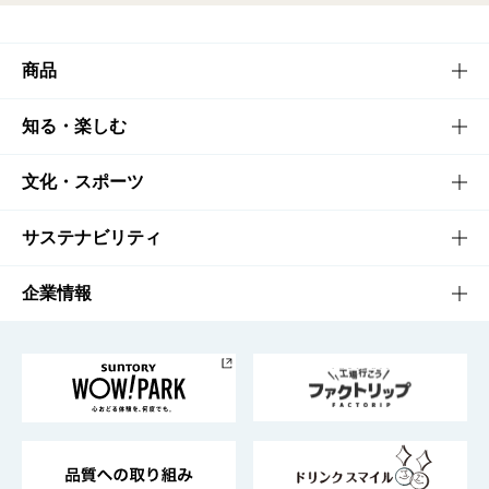
商品
商品TOP
知る・楽しむ
商品一覧
知る・楽しむTOP
文化・スポーツ
商品発売情報
キャンペーン
文化・スポーツTOP
サステナビリティ
栄養成分一覧
工場見学
サントリーホール
サステナビリティTOP
企業情報
お料理・お酒レシピ
サントリー美術館
トップメッセージ
企業情報TOP
地域情報
サントリーサンバーズ大阪
サントリーが考えるサステナビリティ経営
企業概要
東京サントリーサンゴリアス
ESG情報ポータル
グループ企業一覧