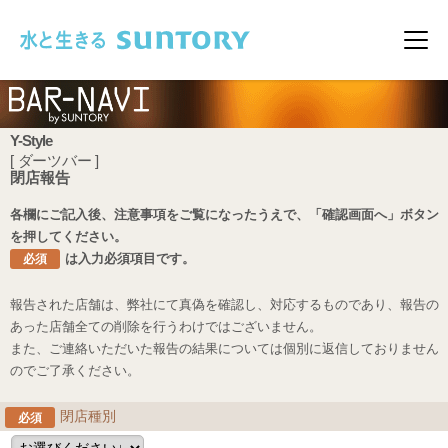
このページの本文へ移動
メニ
Y-Style
[ ダーツバー ]
閉店報告
各欄にご記入後、注意事項をご覧になったうえで、「確認画面へ」ボタン
を押してください。
は入力必須項目です。
必須
報告された店舗は、弊社にて真偽を確認し、対応するものであり、報告の
あった店舗全ての削除を行うわけではございません。
また、ご連絡いただいた報告の結果については個別に返信しておりません
のでご了承ください。
閉店種別
必須