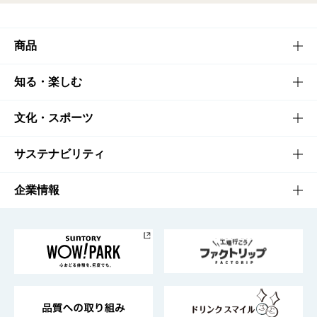
商品
商品TOP
知る・楽しむ
商品一覧
知る・楽しむTOP
文化・スポーツ
商品発売情報
キャンペーン
文化・スポーツTOP
サステナビリティ
栄養成分一覧
工場見学
サントリーホール
サステナビリティTOP
企業情報
お料理・お酒レシピ
サントリー美術館
トップメッセージ
企業情報TOP
地域情報
サントリーサンバーズ大阪
サントリーが考えるサステナビリティ経営
企業概要
東京サントリーサンゴリアス
ESG情報ポータル
グループ企業一覧