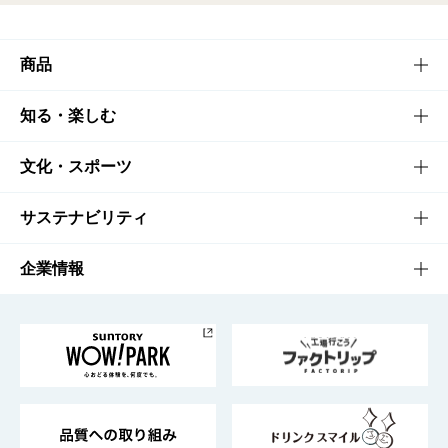
商品
商品TOP
知る・楽しむ
商品一覧
知る・楽しむTOP
文化・スポーツ
商品発売情報
キャンペーン
文化・スポーツTOP
サステナビリティ
栄養成分一覧
工場見学
サントリーホール
サステナビリティTOP
企業情報
お料理・お酒レシピ
サントリー美術館
トップメッセージ
企業情報TOP
地域情報
サントリーサンバーズ大阪
サントリーが考えるサステナビリティ経営
企業概要
東京サントリーサンゴリアス
ESG情報ポータル
グループ企業一覧