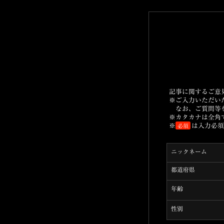
記事に関するご意
※
ご入力いただい
なお、ご質問等
※
カタカナは全角
※
は入力必須
必須
ニックネーム
都道府県
年齢
性別