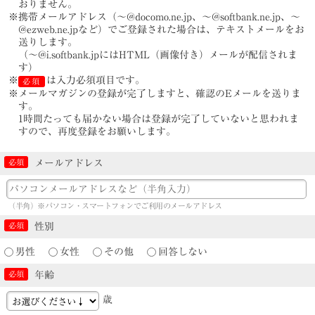
おりません。
※携帯メールアドレス（～@docomo.ne.jp、～@softbank.ne.jp、～
@ezweb.ne.jpなど）でご登録された場合は、テキストメールをお
送りします。
（～@i.softbank.jpにはHTML（画像付き）メールが配信されま
す）
※
は入力必須項目です。
必須
※メールマガジンの登録が完了しますと、確認のEメールを送りま
す。
1時間たっても届かない場合は登録が完了していないと思われま
すので、再度登録をお願いします。
メールアドレス
（半角）※パソコン・スマートフォンでご利用のメールアドレス
性別
男性
女性
その他
回答しない
年齢
歳