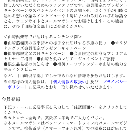
「山崎倶楽部」は、シングルモルトウイスキー山崎をよりいっそう
愉しんでいただくためのファンクラブです。会員限定のプレゼント
キャンペーンやスペシャルイベントのお知らせ、つくり手が山崎に
込める想いを語るインタビューや山崎にまつわる知られざる物語な
どを、ウェブサイトとメールマガジンでお届けします。この機会
に、ぜひ「山崎倶楽部」にご登録ください。
＜山崎倶楽部でお届けするコンテンツ例＞
●山崎蒸溜所の四季折々の様子をお届けする季節の便り ●オリジ
ナルグッズ会員限定プレゼントキャンペーン
●倶楽部限定父の日キャンペーン ●会員限定の蒸溜所プレミアム
セミナーご招待 ●山崎と食のマリアージュイベントご招待
●限定品発売のお知らせ ●福與チーフブレンダーが山崎の魅力を
語るインタビュー
など、「山崎倶楽部」でしか得られない情報を多数お届けします。
※お客様の個人情報は、「
個人情報の取扱い
」及び「
プライバシー
ポリシー
」に記載のとおり、取り扱わせていただきます。
会員登録
下記フォームに必要事項を入力して「確認画面へ」をクリックして
ください。
※カタカナは全角で、英数字は半角でご入力ください。
※本メールマガジンはパソコン・スマートフォン向けメールマガジ
ンです。携帯電話（スマートフォン以外）での閲覧には対応して