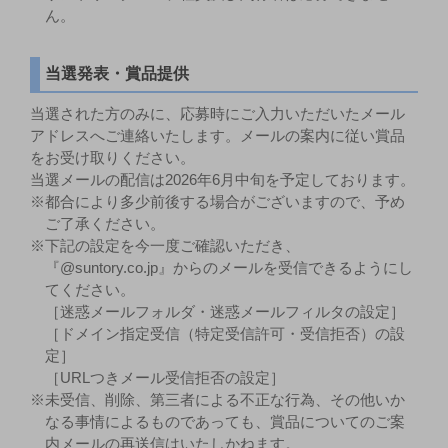
ん。
当選発表・賞品提供
当選された方のみに、応募時にご入力いただいたメール
アドレスへご連絡いたします。メールの案内に従い賞品
をお受け取りください。
当選メールの配信は2026年6月中旬を予定しております。
※都合により多少前後する場合がございますので、予め
ご了承ください。
※下記の設定を今一度ご確認いただき、
『@suntory.co.jp』からのメールを受信できるようにし
てください。
［迷惑メールフォルダ・迷惑メールフィルタの設定］
［ドメイン指定受信（特定受信許可・受信拒否）の設
定］
［URLつきメール受信拒否の設定］
※未受信、削除、第三者による不正な行為、その他いか
なる事情によるものであっても、賞品についてのご案
内メールの再送信はいたしかねます。