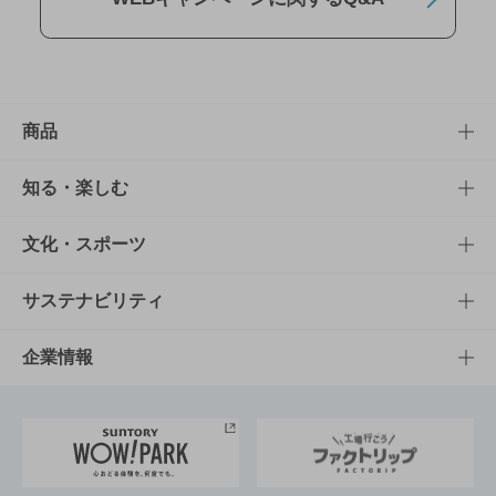
商品
商品TOP
知る・楽しむ
商品一覧
知る・楽しむTOP
文化・スポーツ
商品発売情報
キャンペーン
文化・スポーツTOP
サステナビリティ
栄養成分一覧
工場見学
サントリーホール
サステナビリティTOP
企業情報
お料理・お酒レシピ
サントリー美術館
トップメッセージ
企業情報TOP
地域情報
サントリーサンバーズ大阪
サントリーが考えるサステナビリティ経営
企業概要