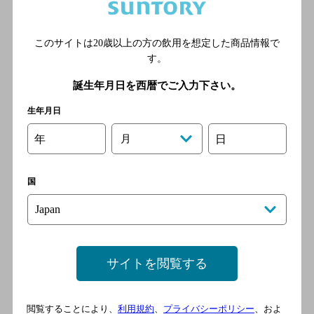
このサイトは20歳以上の方の飲用を想定した商品情報で
極端に反ってい
ピントがぼけて
す。
る
いる
極端な歪み
印字が薄い
誕生年月日を西暦でご入力下さい。
生年月日
▼「LINEでログイン」について
年
月
日
レシート画像をアップロード後、「LINEでログイン」ボ
タンを押下してください。その後、おとなサントリー
LINE公式アカウント（以下、「LINE公式アカウント」と
国
いう）の認証に同意・友だち追加いただき、必要事項を
全てご入力のうえご応募ください。
※LINE公式アカウントとすでに友だちの場合もご応募い
ただけます。
※LINE公式アカウントをブロックされますと、キャンペ
サイトを閲覧する
ーンへの応募ができなくなります。LINEの画面に戻っ
てブロックを解除し、再度ご応募ください。
※LINEアカウントをお持ちでない方は、下記サイトより
閲覧することにより、
利用規約
、
プライバシーポリシー
、およ