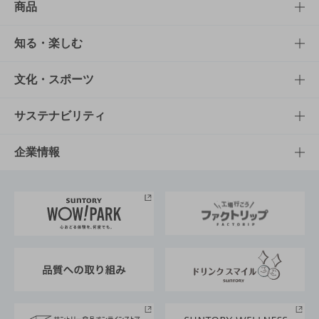
商品
商品TOP
知る・楽しむ
商品一覧
知る・楽しむTOP
文化・スポーツ
商品発売情報
キャンペーン
文化・スポーツTOP
サステナビリティ
栄養成分一覧
工場見学
サントリーホール
サステナビリティTOP
企業情報
お料理・お酒レシピ
サントリー美術館
トップメッセージ
企業情報TOP
地域情報
サントリーサンバーズ大阪
サントリーが考えるサステナビリティ経営
企業概要
東京サントリーサンゴリアス
ESG情報ポータル
グループ企業一覧
サントリースポーツ
サステナビリティストーリーズ
事業所一覧