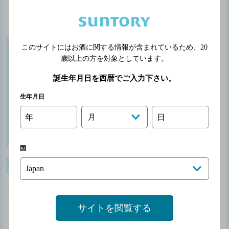
しわが寄っている
文字が極端に小さ
極端な傾き
もの
く読み取れない
このサイトにはお酒に関する情報が含まれているため、
20
歳以上の方を対象としています。
誕生年月日を西暦でご入力下さい。
生年月日
年
月
日
国
極端に反っている
ピントがぼけてい
極端な歪み
る
印字が薄い
サイトを閲覧する