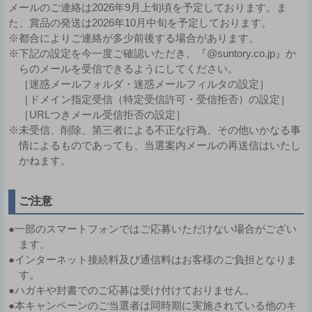
メールのご連絡は2026年9月上旬頃を予定しております。ま
た、賞品の発送は2026年10月中旬を予定しております。
※都合によりご連絡が多少前後する場合があります。
※下記の設定を今一度ご確認いただき、『@suntory.co.jp』か
らのメールを受信できるようにしてください。
［迷惑メールフォルダ・迷惑メールフィルタの設定］
［ドメイン指定受信（特定受信許可・受信拒否）の設定］
［URLつきメール受信拒否の設定］
※未受信、削除、第三者による不正な行為、その他いかなる事
情によるものであっても、当選案内メールの再送信はいたし
かねます。
ご注意
●一部のスマートフォンではご応募いただけない場合がござい
ます。
●インターネット接続料及び通信料はお客様のご負担となりま
す。
●ハガキや封書でのご応募は受け付けておりません。
●本キャンペーンのご当選者は同時期に実施されている他のキ