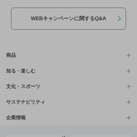
WEBキャンペーンに関するQ&A
商品
商品TOP
知る・楽しむ
商品一覧
知る・楽しむTOP
文化・スポーツ
商品発売情報
キャンペーン
文化・スポーツTOP
サステナビリティ
栄養成分一覧
工場見学
サントリーホール
サステナビリティTOP
企業情報
お料理・お酒レシピ
サントリー美術館
トップメッセージ
企業情報TOP