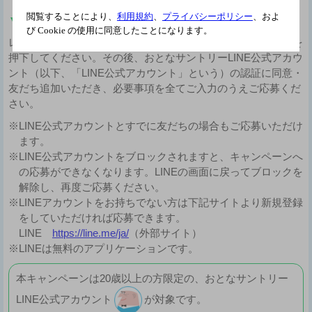
閲覧することにより、
利用規約
、
プライバシーポリシー
、およ
▼「LINEでログイン」について
び Cookie の使用に同意したことになります。
レシート画像をアップロード後、「LINEでログイン」ボタンを
押下してください。その後、おとなサントリーLINE公式アカウ
ント（以下、「LINE公式アカウント」という）の認証に同意・
友だち追加いただき、必要事項を全てご入力のうえご応募くだ
さい。
※LINE公式アカウントとすでに友だちの場合もご応募いただけ
ます。
※LINE公式アカウントをブロックされますと、キャンペーンへ
の応募ができなくなります。LINEの画面に戻ってブロックを
解除し、再度ご応募ください。
※LINEアカウントをお持ちでない方は下記サイトより新規登録
をしていただければ応募できます。
LINE
https://line.me/ja/
（外部サイト）
※LINEは無料のアプリケーションです。
本キャンペーンは20歳以上の方限定の、おとなサントリー
LINE公式アカウント
が対象です。