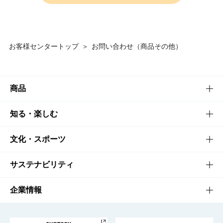
お客様センタートップ
＞
お問い合わせ（商品その他）
商品
商品TOP
知る・楽しむ
商品一覧
知る・楽しむTOP
文化・スポーツ
商品発売情報
キャンペーン
文化・スポーツTOP
サステナビリティ
栄養成分一覧
工場見学
サントリーホール
サステナビリティTOP
企業情報
お料理・お酒レシピ
サントリー美術館
トップメッセージ
企業情報TOP